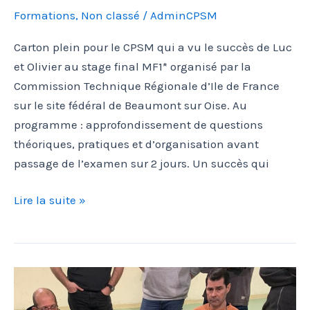
Formations
,
Non classé
/
AdminCPSM
Carton plein pour le CPSM qui a vu le succès de Luc
et Olivier au stage final MF1* organisé par la
Commission Technique Régionale d’Ile de France
sur le site fédéral de Beaumont sur Oise. Au
programme : approfondissement de questions
théoriques, pratiques et d’organisation avant
passage de l’examen sur 2 jours. Un succès qui
2
Lire la suite »
nouveaux
moniteurs
fédéraux
au
CPSM