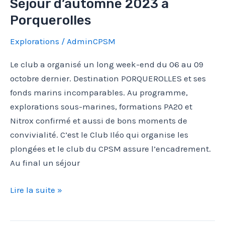
Séjour d’automne 2023 à
Porquerolles
Explorations
/
AdminCPSM
Le club a organisé un long week-end du 06 au 09
octobre dernier. Destination PORQUEROLLES et ses
fonds marins incomparables. Au programme,
explorations sous-marines, formations PA20 et
Nitrox confirmé et aussi de bons moments de
convivialité. C’est le Club Iléo qui organise les
plongées et le club du CPSM assure l’encadrement.
Au final un séjour
Séjour
Lire la suite »
d’automne
2023