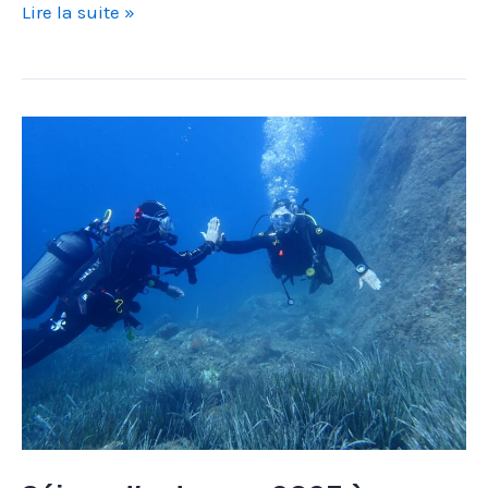
Ils
Lire la suite »
ont
essayé!
Et
vous?