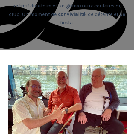
apéritif dinatoire et un
gâteau
aux couleurs du
club. Un moment de
convivialité
, de détente et de
fiesta.