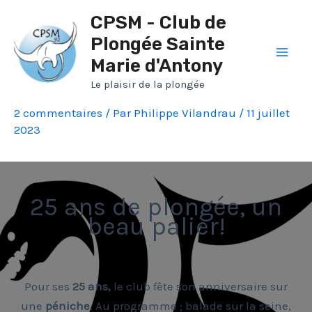
Aller
CPSM - Club de
au
Plongée Sainte
contenu
Marie d'Antony
Mai
Le plaisir de la plongée
Men
2 commentaires
/ Par
Philippe Vilandrau
/
11 juillet
2023
25 ans de plongée, un
beau palier!
Pour ses
25 ans,
le club fête son anniversaire sur
une
péniche
. Au programme ; balade sur la seine,