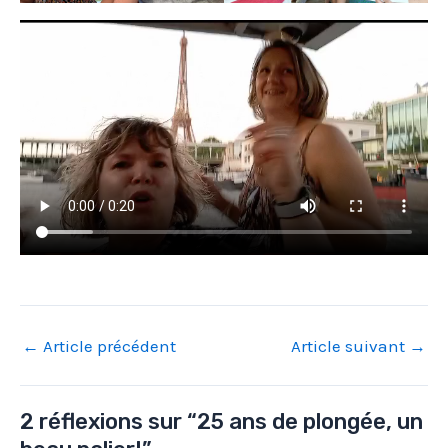
Navigation
←
Article précédent
Article suivant
→
des
articles
2 réflexions sur “25 ans de plongée, un